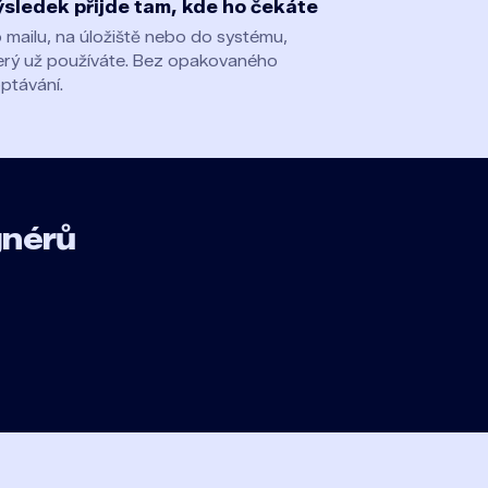
sledek přijde tam, kde ho čekáte
 mailu, na úložiště nebo do systému,
erý už používáte. Bez opakovaného
ptávání.
gnérů