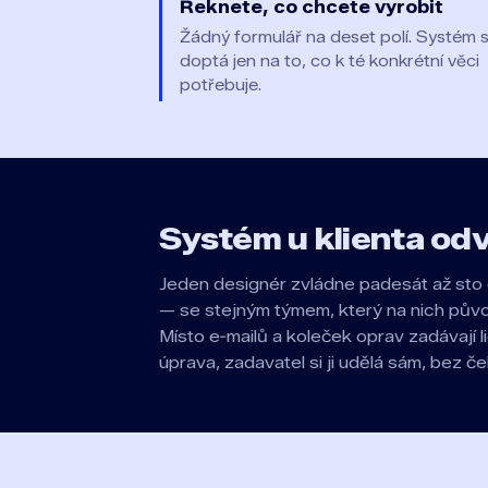
Řeknete, co chcete vyrobit
Žádný formulář na deset polí. Systém 
doptá jen na to, co k té konkrétní věci
potřebuje.
Systém u klienta odv
Jeden designér zvládne padesát až sto 
— se stejným týmem, který na nich pův
Místo e‑mailů a koleček oprav zadávají 
úprava, zadavatel si ji udělá sám, bez če