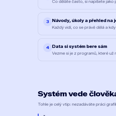
Co děláte často, si napíšete jako
Návody, úkoly a přehled na 
3
Každý vidí, co se právě dělá a kdy 
Data si systém bere sám
4
Vezme si je z programů, které už mát
Systém vede člověka
Tohle je celý vtip: nezadáváte práci graf