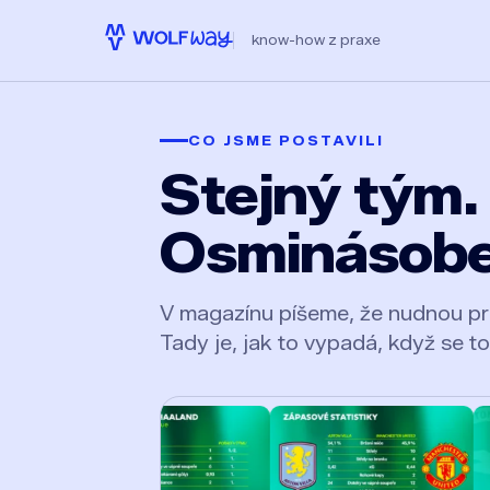
know-how z praxe
CO JSME POSTAVILI
Stejný tým.
Osminásobe
V magazínu píšeme, že nudnou prác
Tady je, jak to vypadá, když se to