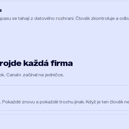
a
pasu se tahají z datového rozhraní. Člověk zkontroluje a odba
projde každá firma
rok. Canal+ začínal na jedničce.
. Pokaždé znovu a pokaždé trochu jinak. Když je ten člověk n