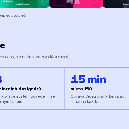
ém, ne designér.
de
de o to, že rutinu za ně dělá stroj.
8
15 min
niorních designérů
místo 150
lik práce systém odvede — se
Oprava třiceti grafik. Dřív pět
ejným týmem.
minut na každou.