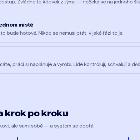
 postup. Zvládne to kdokoli z týmu — nečeká se na jednoho ši
jednom místě
to bude hotové. Nikdo se nemusí ptát, v jaké fázi to je.
e, práci si naplánuje a vyrobí. Lidé kontrolují, schvalují a děla
 krok po kroku
ikovi, ale sami sobě — a systém se doptá.