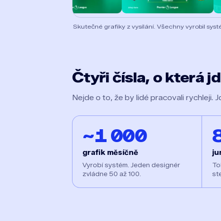
Skutečné grafiky z vysílání. Všechny vyrobil syst
Čtyři čísla, o která j
Nejde o to, že by lidé pracovali rychleji. J
~1 000
grafik měsíčně
ju
Vyrobí systém. Jeden designér
To
zvládne 50 až 100.
st