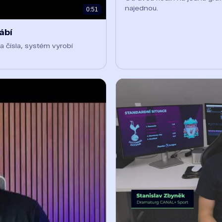
najednou.
0:51
ábí
a čísla, systém vyrobí