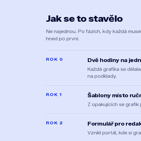
Jak se to stavělo
Ne najednou. Po fázích, kdy každá musel
hned po první.
ROK 0
Dvě hodiny na jedn
Každá grafika se dělala
na podklady.
ROK 1
Šablony místo ruč
Z opakujících se grafik 
ROK 2
Formulář pro redak
Vznikl portál, kde si gr