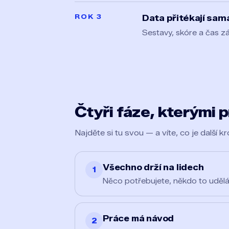
ROK 3
Data přitékají sam
Sestavy, skóre a čas zá
Čtyři fáze, kterými 
Najděte si tu svou — a víte, co je další k
Všechno drží na lidech
1
Něco potřebujete, někdo to udělá
Práce má návod
2