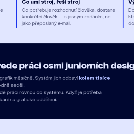
Co umí stroj, řeší stroj
Vý
se
Co potřebuje rozhodnutí člověka, dostane
Do
konkrétní člověk — s jasným zadáním, ne
kt
jako přeposlaný e‑mail.
do
ede práci osmi juniorních desi
grafik měsíčně. Systém jich odbaví
kolem tisíce
odně seděl.
lidé práci rovnou do systému. Když je potřeba
kání na grafické oddělení.