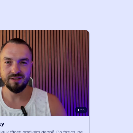
1:55
ky
ku k třiceti grafikám denně. Po fázích, ne