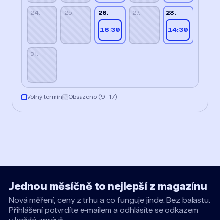
24.
25.
26.
27.
28.
16:30
14:30
31.
Volný termín
Obsazeno (9–17)
Jednou měsíčně to nejlepší z magazínu
Nová měření, ceny z trhu a co funguje jinde. Bez balastu.
Přihlášení potvrdíte e‑mailem a odhlásíte se odkazem