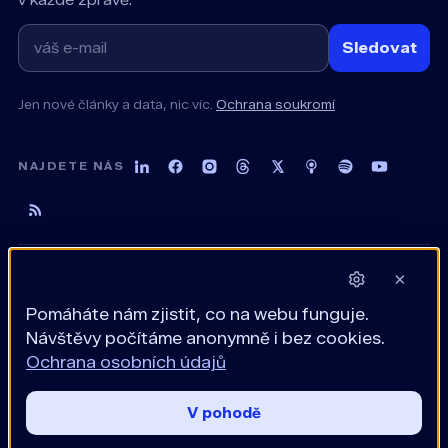
v každé zprávě.
Sledovat
Jen nové články a data, nic víc.
Ochrana soukromí
NAJDETE NÁS
×
Pomáháte nám zjistit, co na webu funguje.
Archiv
Poslech
Demoverze
Konfigurátory
Co jsme postavili
Návštěvy počítáme anonymně i bez cookies.
Ochrana osobních údajů
Podmínky
Soukromí
Přihlášení
Cookies
V pohodě
© 2026 WOLFWAY s.r.o. · IČO 08291985 · Rybná 716/24, Praha
1 · know-how z praxe