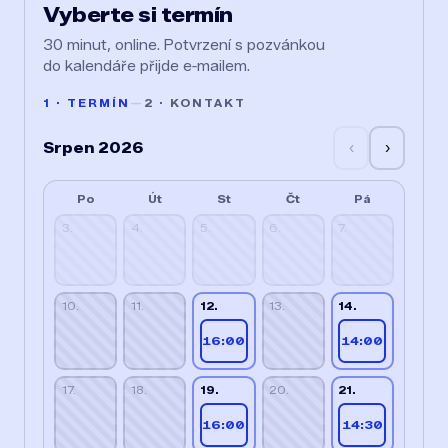
Vyberte si termín
30 minut, online. Potvrzení s pozvánkou
do kalendáře přijde e‑mailem.
1 · TERMÍN
—
2 · KONTAKT
Srpen 2026
‹
›
Po
Út
St
Čt
Pá
3.
4.
5.
6.
7.
10.
11.
12.
13.
14.
16:00
14:00
17.
18.
19.
20.
21.
16:00
14:30