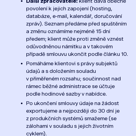
Další zpracovatelé:
klient dává obecné
povolení k jejich zapojení (hosting,
databáze, e‑mail, kalendář, doručování
zpráv). Seznam předáme před spuštěním
a změnu oznámíme nejméně 15 dní
předem; klient může proti změně vznést
odůvodněnou námitku a v takovém
případě smlouvu ukončit podle článku 10.
Pomáháme klientovi s právy subjektů
údajů a s doložením souladu
v přiměřeném rozsahu; součinnost nad
rámec běžné administrace se účtuje
podle hodinové sazby v nabídce.
Po ukončení smlouvy údaje na žádost
exportujeme a nejpozději do 30 dní je
z produkčních systémů smažeme (se
zálohami v souladu s jejich životním
cyklem).