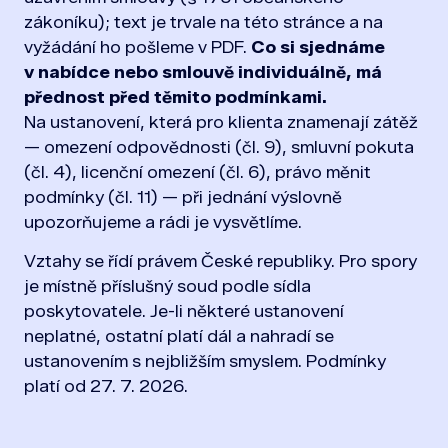
zákoníku); text je trvale na této stránce a na
vyžádání ho pošleme v PDF.
Co si sjednáme
v nabídce nebo smlouvě individuálně, má
přednost před těmito podmínkami.
Na ustanovení, která pro klienta znamenají zátěž
— omezení odpovědnosti (čl. 9), smluvní pokuta
(čl. 4), licenční omezení (čl. 6), právo měnit
podmínky (čl. 11) — při jednání výslovně
upozorňujeme a rádi je vysvětlíme.
Vztahy se řídí právem České republiky. Pro spory
je místně příslušný soud podle sídla
poskytovatele. Je-li některé ustanovení
neplatné, ostatní platí dál a nahradí se
ustanovením s nejbližším smyslem. Podmínky
platí od 27. 7. 2026.