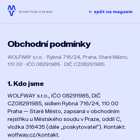
← zpět na magazín
know-how z praxe
Obchodní podmínky
WOLFWAY s.r.o. · Rybná 716/24, Praha, Staré Město,
110 00 · IČO 08291985 · DIČ CZ08291985
1. Kdo jsme
WOLFWAY s.r.o., IČO 08291985, DIČ
CZ08291985, sídlem Rybná 716/24, 110 00
Praha — Staré Město, zapsaná v obchodním
rejstříku u Městského soudu v Praze, oddíl C,
vložka 316435 (dále „poskytovatel"). Kontakt:
wolfway.cz/kontakt
.