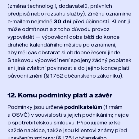
(změna technologií, dodavatelů, právních
předpisů nebo rozsahu služby). Změnu oznámíme
e‑mailem nejméně
30 dní
před účinností. Klient ji
může odmítnout a z toho důvodu provoz
vypovědět — výpovědní doba běží do konce
druhého kalendářního měsíce po oznámení,
aby měl čas obstarat si obdobné řešení jinde.
S takovou výpovědí není spojený žádný poplatek
ani jiná zvláštní povinnost a do jejího konce platí
původní znění (§ 1752 občanského zákoníku).
12. Komu podmínky platí a závěr
Podmínky jsou určené
podnikatelům
(firmám
a OSVČ) v souvislosti s jejich podnikáním; nejde
o spotřebitelskou smlouvu. Připojujeme je ke
každé nabídce, takže jsou klientovi známy před
uzavřením smlouvy (§ 1751 občanského