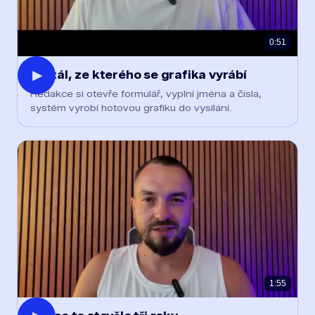
0:51
▶
Portál, ze kterého se grafika vyrábí
Redakce si otevře formulář, vyplní jména a čísla,
systém vyrobí hotovou grafiku do vysílání.
1:55