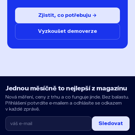
Zjistit, co potřebuju →
Vyzkoušet demoverze
Jednou měsíčně to nejlepší z magazínu
Nová měření, ceny z trhu a co funguje jinde. Bez balastu.
Přihlášení potvrdíte e‑mailem a odhlásíte se odkazem
v každé zprávě.
Sledovat