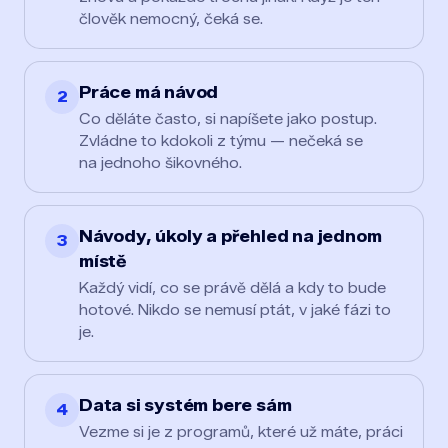
člověk nemocný, čeká se.
Práce má návod
2
Co děláte často, si napíšete jako postup.
Zvládne to kdokoli z týmu — nečeká se
na jednoho šikovného.
Návody, úkoly a přehled na jednom
3
místě
Každý vidí, co se právě dělá a kdy to bude
hotové. Nikdo se nemusí ptát, v jaké fázi to
je.
Data si systém bere sám
4
Vezme si je z programů, které už máte, práci