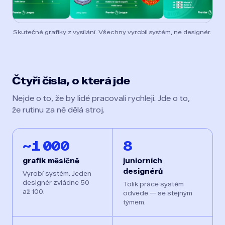
Skutečné grafiky z vysílání. Všechny vyrobil systém, ne designér.
Čtyři čísla, o která jde
Nejde o to, že by lidé pracovali rychleji. Jde o to,
že rutinu za ně dělá stroj.
~1 000
8
grafik měsíčně
juniorních
designérů
Vyrobí systém. Jeden
designér zvládne 50
Tolik práce systém
až 100.
odvede — se stejným
týmem.