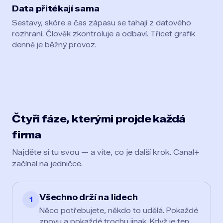
Data přitékají sama
Sestavy, skóre a čas zápasu se tahají z datového
rozhraní. Člověk zkontroluje a odbaví. Třicet grafik
denně je běžný provoz.
Čtyři fáze, kterými projde každá
firma
Najděte si tu svou — a víte, co je další krok. Canal+
začínal na jedničce.
Všechno drží na lidech
1
Něco potřebujete, někdo to udělá. Pokaždé
znovu a pokaždé trochu jinak. Když je ten