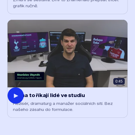
grafik ručně.
0:45
▶
Co na to říkají lidé ve studiu
Režisér, dramaturg a manažer sociálních sítí. Bez
našeho zásahu do formulace.