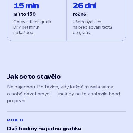
15 min
26 dní
místo 150
ročně
Oprava třiceti grafik.
Ušetřených jen
Dřív pět minut
na přepisování textů
na každou.
do grafik.
Jak se to stavělo
Ne najednou. Po fázích, kdy každá musela sama
o sobě dávat smysl — jinak by se to zastavilo hned
po první.
ROK 0
Dvě hodiny na jednu grafiku