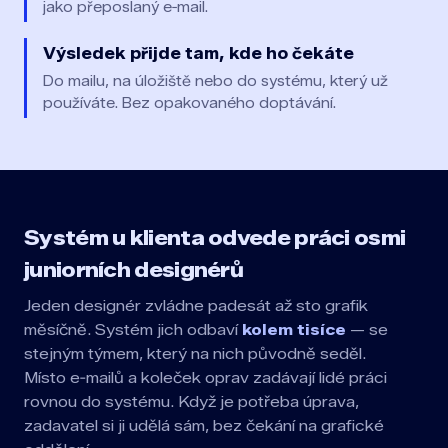
jako přeposlaný e‑mail.
Výsledek přijde tam, kde ho čekáte
Do mailu, na úložiště nebo do systému, který už
používáte. Bez opakovaného doptávání.
Systém u klienta odvede práci osmi
juniorních designérů
Jeden designér zvládne padesát až sto grafik
měsíčně. Systém jich odbaví
kolem tisíce
— se
stejným týmem, který na nich původně seděl.
Místo e‑mailů a koleček oprav zadávají lidé práci
rovnou do systému. Když je potřeba úprava,
zadavatel si ji udělá sám, bez čekání na grafické