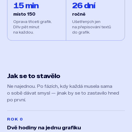
15 min
26 dní
místo 150
ročně
Oprava třiceti grafik.
Ušetřených jen
Dřív pět minut
na přepisování textů
na každou.
do grafik.
Jak se to stavělo
Ne najednou. Po fázích, kdy každá musela sama
o sobě dávat smysl — jinak by se to zastavilo hned
po první.
ROK 0
Dvě hodiny na jednu grafiku