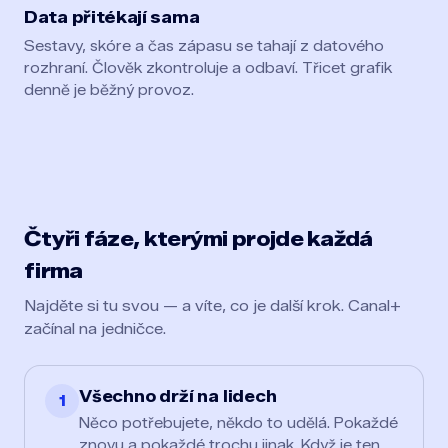
Data přitékají sama
Sestavy, skóre a čas zápasu se tahají z datového
rozhraní. Člověk zkontroluje a odbaví. Třicet grafik
denně je běžný provoz.
Čtyři fáze, kterými projde každá
firma
Najděte si tu svou — a víte, co je další krok. Canal+
začínal na jedničce.
Všechno drží na lidech
1
Něco potřebujete, někdo to udělá. Pokaždé
znovu a pokaždé trochu jinak. Když je ten