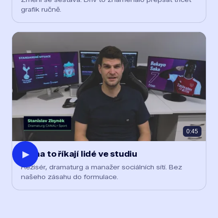
grafik ručně.
0:45
▶
Co na to říkají lidé ve studiu
Režisér, dramaturg a manažer sociálních sítí. Bez
našeho zásahu do formulace.