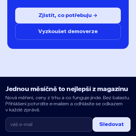
Zjistit, co potřebuju →
Vyzkoušet demoverze
Jednou měsíčně to nejlepší z magazínu
Nová měření, ceny z trhu a co funguje jinde. Bez balastu.
Přihlášení potvrdíte e‑mailem a odhlásíte se odkazem
v každé zprávě.
Sledovat