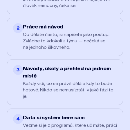
člověk nemocný, čeká se.
Práce má návod
2
Co děláte často, si napíšete jako postup.
Zvládne to kdokoli z týmu — nečeká se
na jednoho šikovného.
Návody, úkoly a přehled na jednom
3
místě
Každý vidí, co se právě dělá a kdy to bude
hotové. Nikdo se nemusí ptát, v jaké fázi to
je.
Data si systém bere sám
4
Vezme si je z programů, které už máte, práci