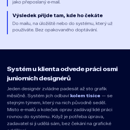
jako přeposlaný e‑mail.
Výsledek přijde tam, kde ho čekáte
Do mailu, na úložiště nebo do systému, který už
používáte. Bez opakovaného doptávání.
Systém u klienta odvede práci osmi
juniorních designérů
Jeden designér zvládne padesát až sto grafik
měsíčně. Systém jich odbaví
kolem tisíce
— se
stejným týmem, který na nich původně seděl.
Místo e‑mailů a koleček oprav zadávají lidé práci
rovnou do systému. Když je potřeba úprava,
zadavatel si ji udělá sám, bez čekání na grafické