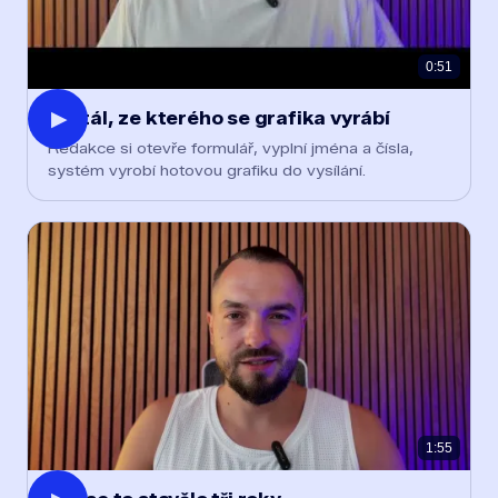
0:51
▶
Portál, ze kterého se grafika vyrábí
Redakce si otevře formulář, vyplní jména a čísla,
systém vyrobí hotovou grafiku do vysílání.
1:55