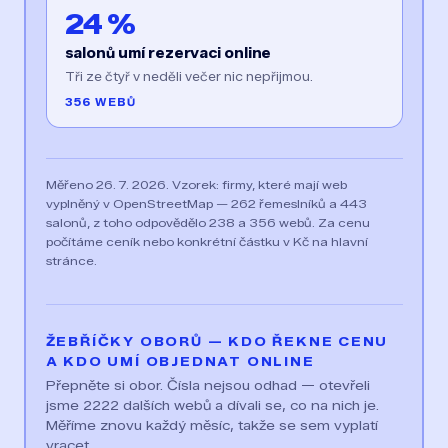
24 %
salonů umí rezervaci online
Tři ze čtyř v neděli večer nic nepřijmou.
356 WEBŮ
Měřeno 26. 7. 2026. Vzorek: firmy, které mají web
vyplněný v OpenStreetMap — 262 řemeslníků a 443
salonů, z toho odpovědělo 238 a 356 webů. Za cenu
počítáme ceník nebo konkrétní částku v Kč na hlavní
stránce.
ŽEBŘÍČKY OBORŮ — KDO ŘEKNE CENU
A KDO UMÍ OBJEDNAT ONLINE
Přepněte si obor. Čísla nejsou odhad — otevřeli
jsme 2222 dalších webů a dívali se, co na nich je.
Měříme znovu každý měsíc, takže se sem vyplatí
vracet.