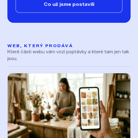
Co už jsme postavili
WEB, KTERÝ PRODÁVÁ
Které části webu vám vozí poptávky a které tam jen tak
jsou.