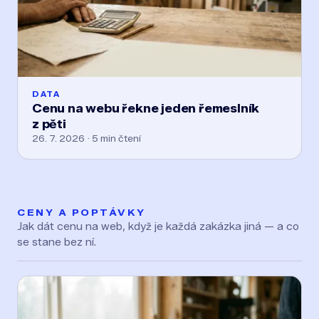
DATA
Cenu na webu řekne jeden řemeslník
z pěti
26. 7. 2026 · 5 min čtení
CENY A POPTÁVKY
Jak dát cenu na web, když je každá zakázka jiná — a co
se stane bez ní.