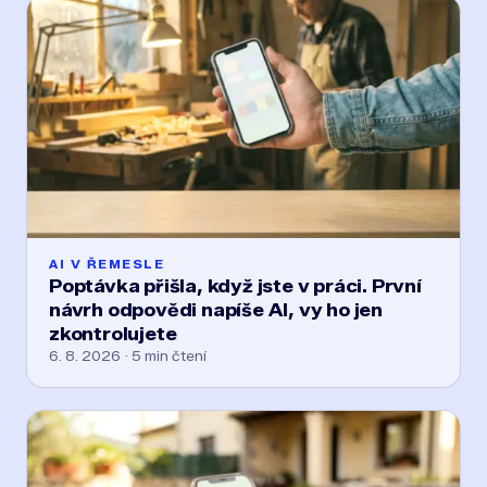
AI V ŘEMESLE
Poptávka přišla, když jste v práci. První
návrh odpovědi napíše AI, vy ho jen
zkontrolujete
6. 8. 2026 · 5 min čtení