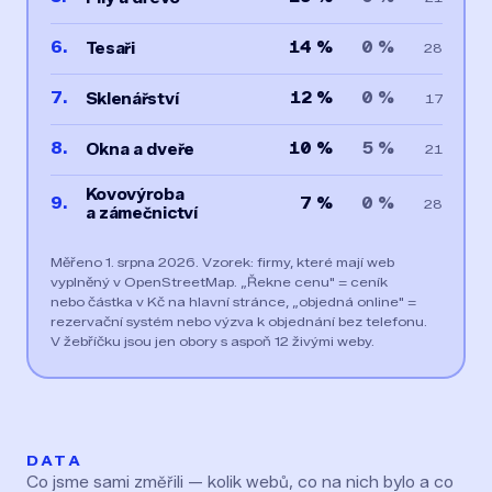
6.
14 %
0 %
Tesaři
28
7.
12 %
0 %
Sklenářství
17
8.
10 %
5 %
Okna a dveře
21
Kovovýroba
9.
7 %
0 %
28
a zámečnictví
Měřeno 1. srpna 2026. Vzorek: firmy, které mají web
vyplněný v OpenStreetMap. „Řekne cenu" = ceník
nebo částka v Kč na hlavní stránce, „objedná online" =
rezervační systém nebo výzva k objednání bez telefonu.
V žebříčku jsou jen obory s aspoň 12 živými weby.
DATA
Co jsme sami změřili — kolik webů, co na nich bylo a co