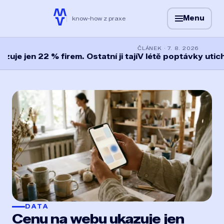
Menu
know-how z praxe
ČLÁNEK · 7. 8. 2026
n 22 % firem. Ostatní ji tají
V létě poptávky utichnou. 
Wolfway — data a know-ho
DATA
Cenu na webu ukazuje jen