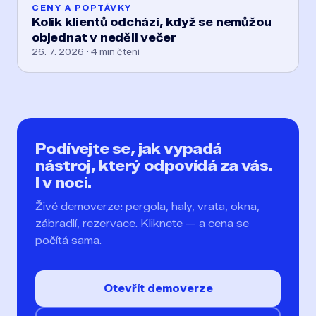
CENY A POPTÁVKY
Kolik klientů odchází, když se nemůžou
objednat v neděli večer
26. 7. 2026 · 4 min čtení
Podívejte se, jak vypadá
nástroj,
který odpovídá za vás.
I v noci.
Živé demoverze: pergola, haly, vrata, okna,
zábradlí, rezervace.
Kliknete — a cena se
počítá sama.
Otevřít demoverze