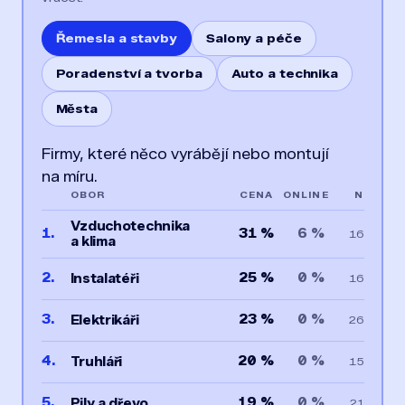
Řemesla a stavby
Salony a péče
Poradenství a tvorba
Auto a technika
Města
Firmy, které něco vyrábějí nebo montují
na míru.
OBOR
CENA
ONLINE
N
Vzduchotechnika
1.
31 %
6 %
16
a klima
2.
25 %
0 %
Instalatéři
16
3.
23 %
0 %
Elektrikáři
26
4.
20 %
0 %
Truhláři
15
5.
19 %
0 %
Pily a dřevo
21