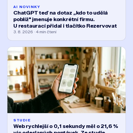
AI NOVINKY
ChatGPT teď na dotaz „kdo to udělá
poblíž" jmenuje konkrétní firmu.
U restaurací přidal i tlačítko Rezervovat
3. 8. 2026 · 4 min čtení
STUDIE
Web rychlejší o 0,1 sekundy měl o 21,6 %
víc odeslaných poptávek. Ze studie